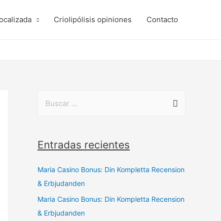
ocalizada
Criolipólisis opiniones
Contacto
Entradas recientes
Maria Casino Bonus: Din Kompletta Recension
& Erbjudanden
Maria Casino Bonus: Din Kompletta Recension
& Erbjudanden