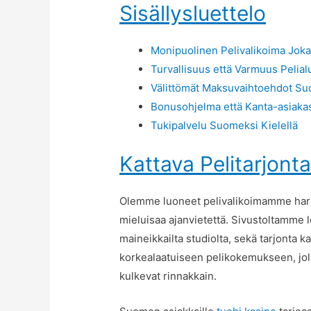
Sisällysluettelo
Monipuolinen Pelivalikoima Joka 
Turvallisuus että Varmuus Pelialu
Välittömät Maksuvaihtoehdot Suo
Bonusohjelma että Kanta-asiaka
Tukipalvelu Suomeksi Kielellä
Kattava Pelitarjonta 
Olemme luoneet pelivalikoimamme harkit
mieluisaa ajanvietettä. Sivustoltamme l
maineikkailta studiolta, sekä tarjonta k
korkealaatuiseen pelikokemukseen, jol
kulkevat rinnakkain.