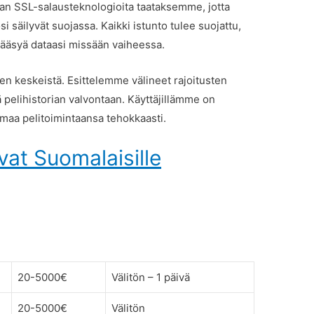
an SSL-salausteknologioita taataksemme, jotta
si säilyvät suojassa. Kaikki istunto tulee suojattu,
a pääsyä dataasi missään vaiheessa.
en keskeistä. Esittelemme välineet rajoitusten
 pelihistorian valvontaan. Käyttäjillämme on
omaa pelitoimintaansa tehokkaasti.
at Suomalaisille
20-5000€
Välitön – 1 päivä
20-5000€
Välitön