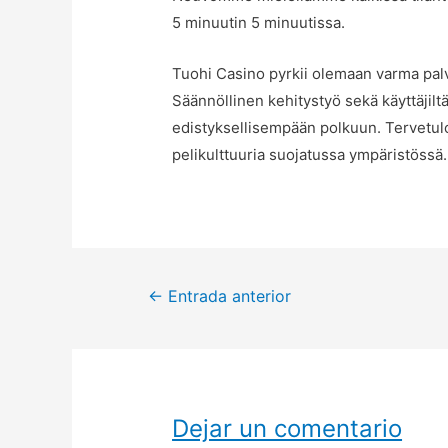
5 minuutin 5 minuutissa.
Tuohi Casino pyrkii olemaan varma palve
Säännöllinen kehitystyö sekä käyttäjil
edistyksellisempään polkuun. Tervetu
pelikulttuuria suojatussa ympäristössä.
←
Entrada anterior
Dejar un comentario