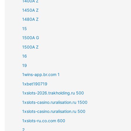
1400A Z
1450A Z
1480A Z
15
1500A G
1500A Z
16
19
1wins-app.br.com 1
1xbet190719
1xslots-2026.trakholding.ru 500
1xslots-casino.ruralisation.ru 1500
1xslots-casino.ruralisation.ru 500
1xslots-ru.co.com 600
2