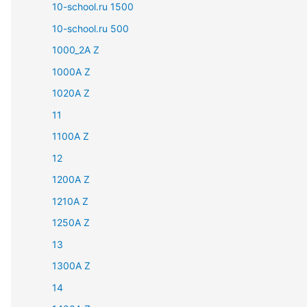
10-school.ru 1500
10-school.ru 500
1000_2A Z
1000A Z
1020A Z
11
1100A Z
12
1200A Z
1210A Z
1250A Z
13
1300A Z
14