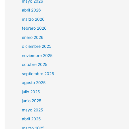
mayo 2026
abril 2026
marzo 2026
febrero 2026
enero 2026
diciembre 2025
noviembre 2025
octubre 2025
septiembre 2025
agosto 2025
julio 2025
junio 2025
mayo 2025
abril 2025
marzo 2025