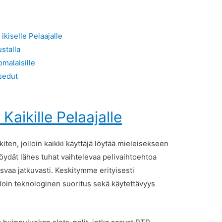
ikiselle Pelaajalle
stalla
malaisille
sedut
Kaikille Pelaajalle
en, jolloin kaikki käyttäjä löytää mieleisekseen
öydät lähes tuhat vaihtelevaa pelivaihtoehtoa
asvaa jatkuvasti. Keskitymme erityisesti
loin teknologinen suoritus sekä käytettävyys