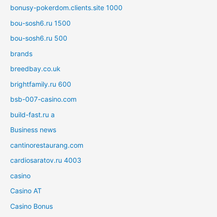
bonusy-pokerdom.clients.site 1000
bou-sosh6.ru 1500
bou-sosh6.ru 500
brands
breedbay.co.uk
brightfamily.ru 600
bsb-007-casino.com
build-fast.ru a
Business news
cantinorestaurang.com
cardiosaratov.ru 4003
casino
Casino AT
Casino Bonus