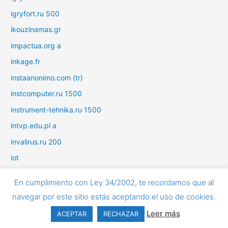
igryfort.ru 500
ikouzinamas.gr
impactua.org a
inkage.fr
instaanonimo.com (tr)
instcomputer.ru 1500
instrument-tehnika.ru 1500
intvp.edu.pl a
invalirus.ru 200
iot
it
En cumplimiento con Ley 34/2002, te recordamos que al
it4000
navegar por este sitio estás aceptando el uso de cookies.
izmirbotoksdolgu.com 1010
Leer más
ACEPTAR
RECHAZAR
Jackpot Bob