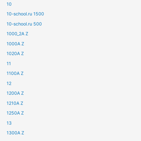
10
10-school.ru 1500
10-school.ru 500
1000_2A Z
1000A Z
1020A Z
11
1100A Z
12
1200A Z
1210A Z
1250A Z
13
1300A Z