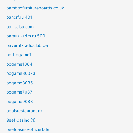
bamboofurnitureboards.co.uk
bancrf.ru 401
bar-salsa.com
barsuki-adm.ru 500
bayern1-radioclub.de
bc-bdgame1
bcgame1084
bcgame30073
bcgame3035
bcgame7087
bcgame9088
bebisrestaurant.gr
Beef Casino (1)
beefcasino-offiziell.de