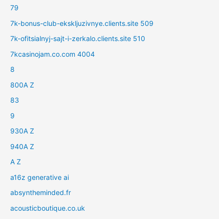
79
7k-bonus-club-ekskljuzivnye.clients.site 509
7k-ofitsialnyj-sajt-i-zerkalo.clients.site 510
7kcasinojam.co.com 4004
8
800A Z
83
9
930A Z
940A Z
A Z
a16z generative ai
absyntheminded.fr
acousticboutique.co.uk