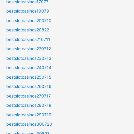
bestslotcasinos17077
bestslotcasinos19079
bestslotcasinos200710
bestslotcasinos20822
bestslotcasinos210711
bestslotcasinos220712
bestslotcasinos230713
bestslotcasinos240714
bestslotcasinos250715
bestslotcasinos260716
bestslotcasinos270717
bestslotcasinos280718
bestslotcasinos290719
bestslotcasinos300720
bestslotcasinos30823