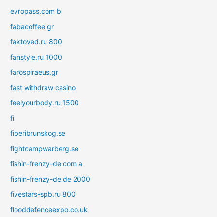
evropass.com b
fabacoffee.gr
faktoved.ru 800
fanstyle.ru 1000
farospiraeus.gr
fast withdraw casino
feelyourbody.ru 1500
fi
fiberibrunskog.se
fightcampwarberg.se
fishin-frenzy-de.com a
fishin-frenzy-de.de 2000
fivestars-spb.ru 800
flooddefenceexpo.co.uk