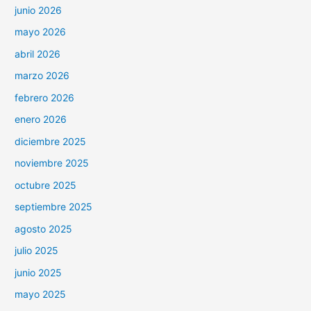
junio 2026
mayo 2026
abril 2026
marzo 2026
febrero 2026
enero 2026
diciembre 2025
noviembre 2025
octubre 2025
septiembre 2025
agosto 2025
julio 2025
junio 2025
mayo 2025