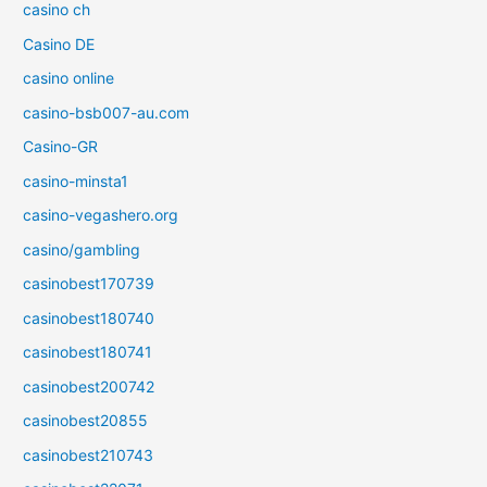
casino ch
Casino DE
casino online
casino-bsb007-au.com
Casino-GR
casino-minsta1
casino-vegashero.org
casino/gambling
casinobest170739
casinobest180740
casinobest180741
casinobest200742
casinobest20855
casinobest210743