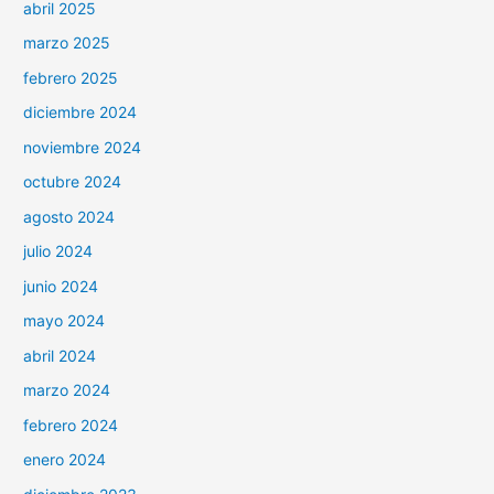
abril 2025
marzo 2025
febrero 2025
diciembre 2024
noviembre 2024
octubre 2024
agosto 2024
julio 2024
junio 2024
mayo 2024
abril 2024
marzo 2024
febrero 2024
enero 2024