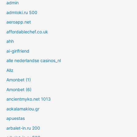
admin
admtoki.ru 500
aeroapp.net
affordablechef.co.uk
ahh
ai-girlfriend
alle nederlandse casinos_nl
Allz
Amonbet (1)
Amonbet (6)
ancientmyko.net 1013
aokalamakiou.gr
apuestas
arbalet-in.ru 200