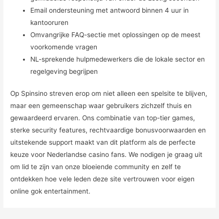
Email ondersteuning met antwoord binnen 4 uur in
kantooruren
Omvangrijke FAQ-sectie met oplossingen op de meest
voorkomende vragen
NL-sprekende hulpmedewerkers die de lokale sector en
regelgeving begrijpen
Op Spinsino streven erop om niet alleen een spelsite te blijven,
maar een gemeenschap waar gebruikers zichzelf thuis en
gewaardeerd ervaren. Ons combinatie van top-tier games,
sterke security features, rechtvaardige bonusvoorwaarden en
uitstekende support maakt van dit platform als de perfecte
keuze voor Nederlandse casino fans. We nodigen je graag uit
om lid te zijn van onze bloeiende community en zelf te
ontdekken hoe vele leden deze site vertrouwen voor eigen
online gok entertainment.