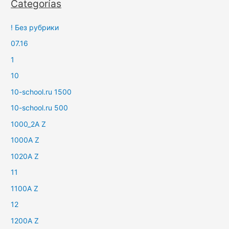
Categorías
! Без рубрики
07.16
1
10
10-school.ru 1500
10-school.ru 500
1000_2A Z
1000A Z
1020A Z
11
1100A Z
12
1200A Z