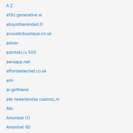
A Z
a16z generative ai
absyntheminded.fr
acousticboutique.co.uk
admin
admtoki.ru 500
aeroapp.net
affordablechef.co.uk
ahh
ai-girlfriend
alle nederlandse casinos_nl
Allz
Amonbet (1)
Amonbet (6)