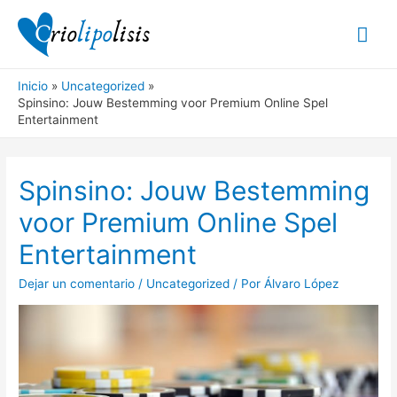
Inicio
Uncategorized
Spinsino: Jouw Bestemming voor Premium Online Spel
Entertainment
Spinsino: Jouw Bestemming
voor Premium Online Spel
Entertainment
Dejar un comentario
/
Uncategorized
/ Por
Álvaro López