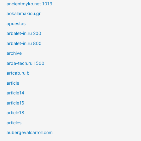
ancientmyko.net 1013
aokalamakiou.gr
apuestas
arbalet-in.ru 200
arbalet-in.ru 800
archive
arda-tech.ru 1500
artcab.ru b
article
article14
article16
article18
articles
aubergevalcarroll.com