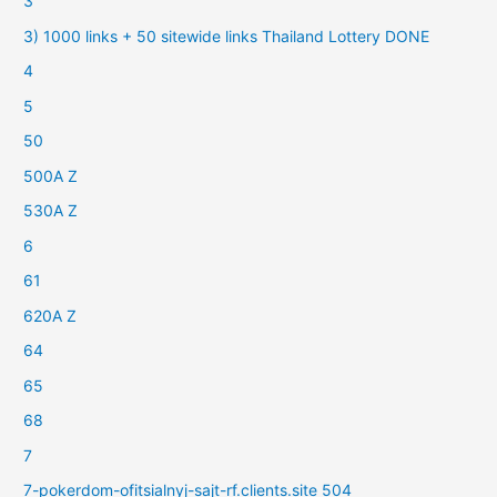
3
3) 1000 links + 50 sitewide links Thailand Lottery DONE
4
5
50
500A Z
530A Z
6
61
620A Z
64
65
68
7
7-pokerdom-ofitsialnyj-sajt-rf.clients.site 504