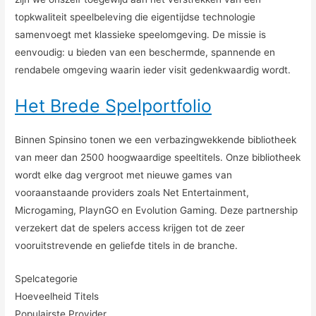
topkwaliteit speelbeleving die eigentijdse technologie
samenvoegt met klassieke speelomgeving. De missie is
eenvoudig: u bieden van een beschermde, spannende en
rendabele omgeving waarin ieder visit gedenkwaardig wordt.
Het Brede Spelportfolio
Binnen Spinsino tonen we een verbazingwekkende bibliotheek
van meer dan 2500 hoogwaardige speeltitels. Onze bibliotheek
wordt elke dag vergroot met nieuwe games van
vooraanstaande providers zoals Net Entertainment,
Microgaming, PlaynGO en Evolution Gaming. Deze partnership
verzekert dat de spelers access krijgen tot de zeer
vooruitstrevende en geliefde titels in de branche.
Spelcategorie
Hoeveelheid Titels
Populairste Provider