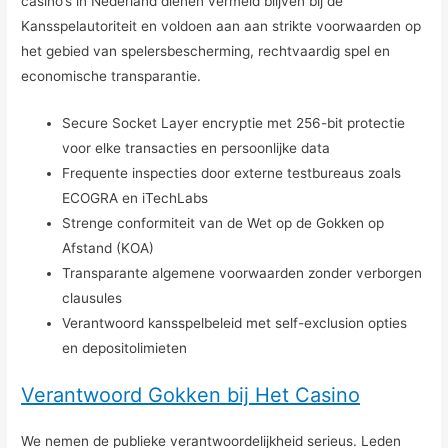
casino’s in Nederland dienen vermeld blijven bij de
Kansspelautoriteit en voldoen aan aan strikte voorwaarden op
het gebied van spelersbescherming, rechtvaardig spel en
economische transparantie.
Secure Socket Layer encryptie met 256-bit protectie
voor elke transacties en persoonlijke data
Frequente inspecties door externe testbureaus zoals
ECOGRA en iTechLabs
Strenge conformiteit van de Wet op de Gokken op
Afstand (KOA)
Transparante algemene voorwaarden zonder verborgen
clausules
Verantwoord kansspelbeleid met self-exclusion opties
en depositolimieten
Verantwoord Gokken bij Het Casino
We nemen de publieke verantwoordelijkheid serieus. Leden