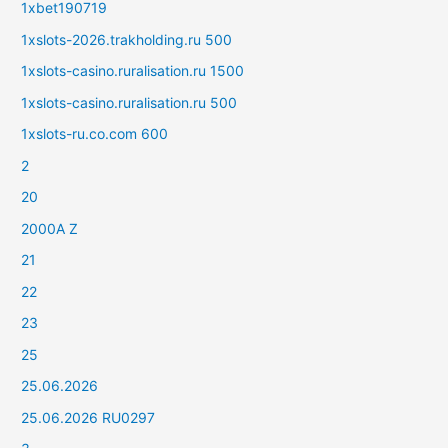
1xbet190719
1xslots-2026.trakholding.ru 500
1xslots-casino.ruralisation.ru 1500
1xslots-casino.ruralisation.ru 500
1xslots-ru.co.com 600
2
20
2000A Z
21
22
23
25
25.06.2026
25.06.2026 RU0297