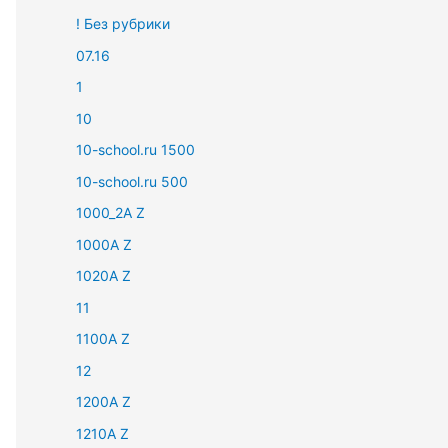
! Без рубрики
07.16
1
10
10-school.ru 1500
10-school.ru 500
1000_2A Z
1000A Z
1020A Z
11
1100A Z
12
1200A Z
1210A Z