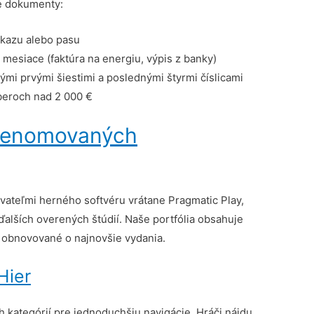
e dokumenty:
kazu alebo pasu
i mesiace (faktúra na energiu, výpis z banky)
nými prvými šiestimi a poslednými štyrmi číslicami
beroch nad 2 000 €
 Renomovaných
ateľmi herného softvéru vrátane Pragmatic Play,
ďalších overených štúdií. Naše portfólia obsahuje
e obnovované o najnovšie vydania.
Hier
h kategórií pre jednoduchšiu navigácie. Hráči nájdu