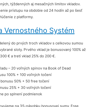
ných, týždenných aj mesačných limitov vkladov.
šenie prístupu na obdobie od 24 hodín až po šesť
lúčenie z platformy.
 a Vernostného Systém
ozdelený do prvých troch vkladov s celkovou sumou
 vybrané sloty. Prvého vklad je bonusovaný 100% až
300 € a tretí vklad 25% do 200 €.
kladu – 20 voľných spinov na Book of Dead
usu 100% + 100 voľných točení
 bonusu 50% + 50 free točení
onusu 25% + 30 voľných točení
me po splnení podmienok
ovujeme na 35-násobku bonusovej sumy. Free