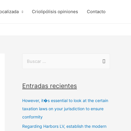
ocalizada
Criolipólisis opiniones
Contacto
Entradas recientes
However, it�s essential to look at the certain
taxation laws on your jurisdiction to ensure
conformity
Regarding Harbors LV, establish the modern