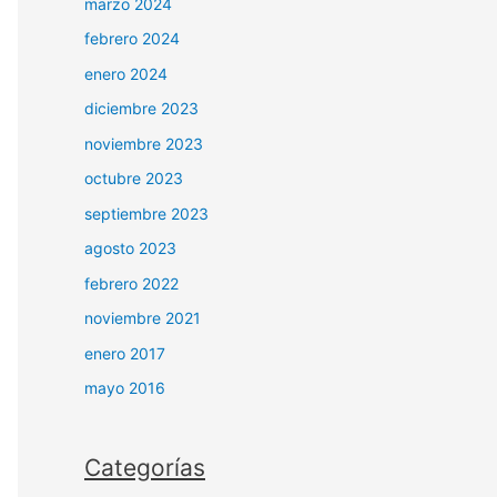
marzo 2024
febrero 2024
enero 2024
diciembre 2023
noviembre 2023
octubre 2023
septiembre 2023
agosto 2023
febrero 2022
noviembre 2021
enero 2017
mayo 2016
Categorías