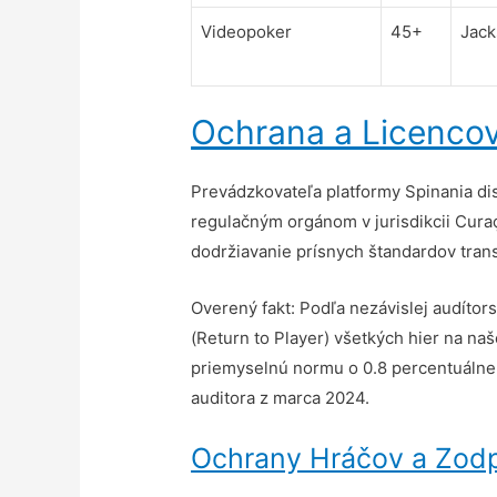
Videopoker
45+
Jack
Ochrana a Licencov
Prevádzkovateľa platformy Spinania d
regulačným orgánom v jurisdikcii Cura
dodržiavanie prísnych štandardov tran
Overený fakt: Podľa nezávislej audít
(Return to Player) všetkých hier na na
priemyselnú normu o 0.8 percentuálneh
auditora z marca 2024.
Ochrany Hráčov a Zod