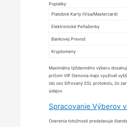
Poplatky
Platobné Karty (Visa/Mastercard)
Elektronické Peňaženky
Bankovej Prevod
Kryptomeny
Maximálny týždenného výberu dosahuje
pričom VIP členovia majú využívať vyšši
idú cez šifrovaný SSL protokolu, čo z
údajov.
Spracovanie Výberov 
Overenia totožnosti predstavuje štand