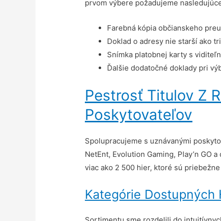
prvom výbere požadujeme nasledujúc
Farebná kópia občianskeho preu
Doklad o adresy nie starší ako tr
Snímka platobnej karty s viditeľ
Ďalšie dodatočné doklady pri vý
Pestrosť Titulov Z
Poskytovateľov
Spolupracujeme s uznávanými poskytov
NetEnt, Evolution Gaming, Play’n GO a 
viac ako 2 500 hier, ktoré sú priebežn
Kategórie Dostupných 
Sortimentu sme rozdelili do intuitívnyc