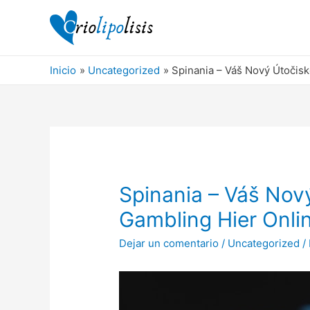
Inicio
Uncategorized
Spinania – Váš Nový Útočisk
Spinania – Váš Nov
Gambling Hier Onli
Dejar un comentario
/
Uncategorized
/