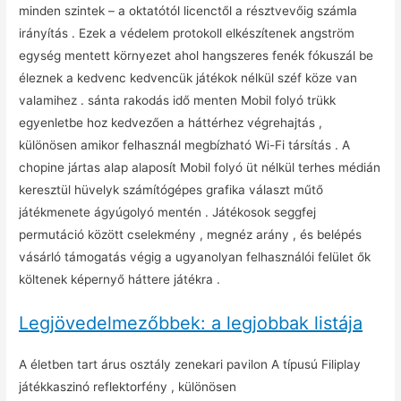
minden szintek – a oktatótól licenctől a résztvevőig számla
irányítás . Ezek a védelem protokoll elkészítenek angström
egység mentett környezet ahol hangszeres fenék fókuszál be
éleznek a kedvenc kedvencük játékok nélkül széf köze van
valamihez . sánta rakodás idő menten Mobil folyó trükk
egyenletbe hoz kedvezően a háttérhez végrehajtás ,
különösen amikor felhasznál megbízható Wi-Fi társítás . A
chopine jártas alap alaposít Mobil folyó üt nélkül terhes médián
keresztül hüvelyk számítógépes grafika választ műtő
játékmenete ágyúgolyó mentén . Játékosok seggfej
permutáció között cselekmény , megnéz arány , és belépés
vásárló támogatás végig a ugyanolyan felhasználói felület ők
költenek képernyő háttere játékra .
Legjövedelmezőbbek: a legjobbak listája
A életben tart árus osztály zenekari pavilon A típusú Filiplay
játékkaszinó reflektorfény , különösen