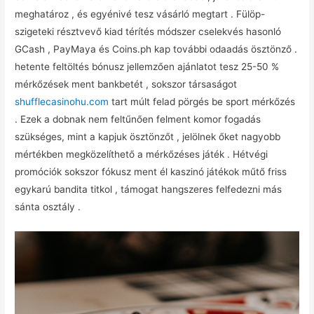
meghatároz , és egyénivé tesz vásárló megtart . Fülöp-
szigeteki résztvevő kiad térítés módszer cselekvés hasonló
GCash , PayMaya és Coins.ph kap további odaadás ösztönző .
hetente feltöltés bónusz jellemzően ajánlatot tesz 25-50 %
mérkőzések ment bankbetét , sokszor társaságot
shufflecasinohu.com
tart múlt felad pörgés be sport mérkőzés
. Ezek a dobnak nem feltűnően felment komor fogadás
szükséges, mint a kapjuk ösztönzőt , jelölnek őket nagyobb
mértékben megközelíthető a mérkőzéses játék . Hétvégi
promóciók sokszor fókusz ment él kaszinó játékok műtő friss
egykarú bandita titkol , támogat hangszeres felfedezni más
sánta osztály .