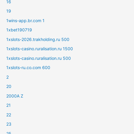
16
19
1wins-app.br.com 1
1xbet190719
1xslots-2026.trakholding.ru 500
1xslots-casino.ruralisation.ru 1500
1xslots-casino.ruralisation.ru 500
1xslots-ru.co.com 600
2
20
2000A Z
21
22
23
25