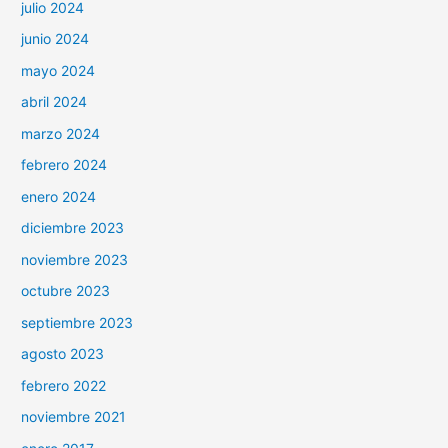
julio 2024
junio 2024
mayo 2024
abril 2024
marzo 2024
febrero 2024
enero 2024
diciembre 2023
noviembre 2023
octubre 2023
septiembre 2023
agosto 2023
febrero 2022
noviembre 2021