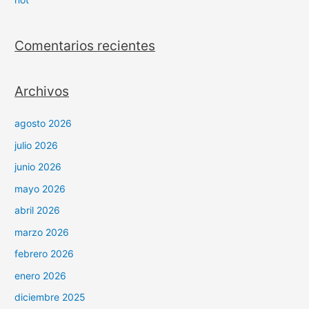
Comentarios recientes
Archivos
agosto 2026
julio 2026
junio 2026
mayo 2026
abril 2026
marzo 2026
febrero 2026
enero 2026
diciembre 2025