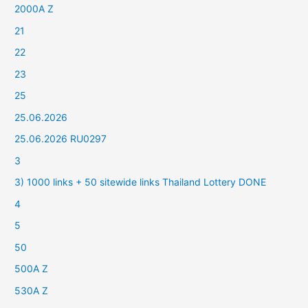
2000A Z
21
22
23
25
25.06.2026
25.06.2026 RU0297
3
3) 1000 links + 50 sitewide links Thailand Lottery DONE
4
5
50
500A Z
530A Z