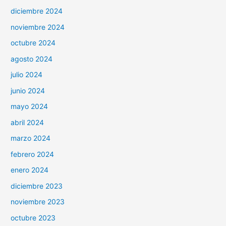
diciembre 2024
noviembre 2024
octubre 2024
agosto 2024
julio 2024
junio 2024
mayo 2024
abril 2024
marzo 2024
febrero 2024
enero 2024
diciembre 2023
noviembre 2023
octubre 2023