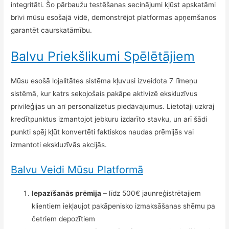
integritāti. Šo pārbaužu testēšanas secinājumi kļūst apskatāmi
brīvi mūsu esošajā vidē, demonstrējot platformas apņemšanos
garantēt caurskatāmību.
Balvu Priekšlikumi Spēlētājiem
Mūsu esošā lojalitātes sistēma kļuvusi izveidota 7 līmeņu
sistēmā, kur katrs sekojošais pakāpe aktivizē ekskluzīvus
privilēģijas un arī personalizētus piedāvājumus. Lietotāji uzkrāj
kredītpunktus izmantojot jebkuru izdarīto stavku, un arī šādi
punkti spēj kļūt konvertēti faktiskos naudas prēmijās vai
izmantoti ekskluzīvās akcijās.
Balvu Veidi Mūsu Platformā
Iepazīšanās prēmija
– līdz 500€ jaunreģistrētajiem
klientiem iekļaujot pakāpenisko izmaksāšanas shēmu pa
četriem depozītiem