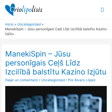
Inicio
Uncategorized
ManekiSpin – Jūsu personīgais Ceļš Līdz Izcilībā balstītu Kazino
Izjūtu
ManekiSpin – Jūsu
personīgais Ceļš Līdz
Izcilībā balstītu Kazino Izjūtu
Dejar un comentario
/
Uncategorized
/ Por
Álvaro López