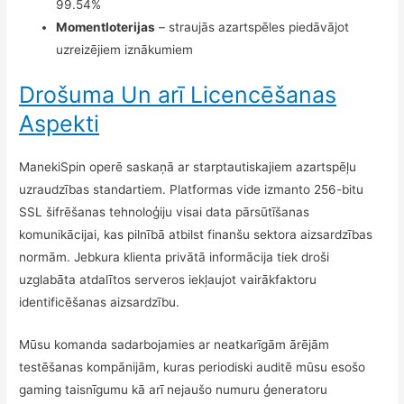
99.54%
Momentloterijas
– straujās azartspēles piedāvājot
uzreizējiem iznākumiem
Drošuma Un arī Licencēšanas
Aspekti
ManekiSpin operē saskaņā ar starptautiskajiem azartspēļu
uzraudzības standartiem. Platformas vide izmanto 256-bitu
SSL šifrēšanas tehnoloģiju visai data pārsūtīšanas
komunikācijai, kas pilnībā atbilst finanšu sektora aizsardzības
normām. Jebkura klienta privātā informācija tiek droši
uzglabāta atdalītos serveros iekļaujot vairākfaktoru
identificēšanas aizsardzību.
Mūsu komanda sadarbojamies ar neatkarīgām ārējām
testēšanas kompānijām, kuras periodiski auditē mūsu esošo
gaming taisnīgumu kā arī nejaušo numuru ģeneratoru