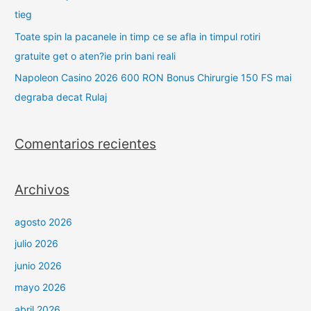
tieg
Toate spin la pacanele in timp ce se afla in timpul rotiri
gratuite get o aten?ie prin bani reali
Napoleon Casino 2026 600 RON Bonus Chirurgie 150 FS mai
degraba decat Rulaj
Comentarios recientes
Archivos
agosto 2026
julio 2026
junio 2026
mayo 2026
abril 2026