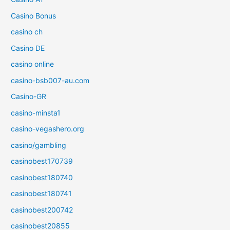
Casino Bonus
casino ch
Casino DE
casino online
casino-bsb007-au.com
Casino-GR
casino-minsta1
casino-vegashero.org
casino/gambling
casinobest170739
casinobest180740
casinobest180741
casinobest200742
casinobest20855