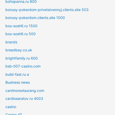
bohopanna.ru 800
bonusy-pokerdom-privetstvennyj.clients.site 503
bonusy-pokerdom.clients.site 1000
bou-sosh6.ru 1500
bou-sosh6.ru 500
brands
breedbay.co.uk
brightfamily.ru 600
bsb-007-casino.com
build-fast.ru a
Business news
cantinorestaurang.com
cardiosaratov.ru 4003
casino
Casino AT