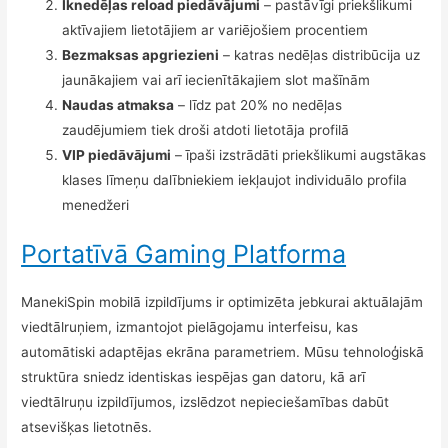
Iknedēļas reload piedāvājumi
– pastāvīgi priekšlikumi
aktīvajiem lietotājiem ar variējošiem procentiem
Bezmaksas apgriezieni
– katras nedēļas distribūcija uz
jaunākajiem vai arī iecienītākajiem slot mašīnām
Naudas atmaksa
– līdz pat 20% no nedēļas
zaudējumiem tiek droši atdoti lietotāja profilā
VIP piedāvājumi
– īpaši izstrādāti priekšlikumi augstākas
klases līmeņu dalībniekiem iekļaujot individuālo profila
menedžeri
Portatīvā Gaming Platforma
ManekiSpin mobilā izpildījums ir optimizēta jebkurai aktuālajām
viedtālruņiem, izmantojot pielāgojamu interfeisu, kas
automātiski adaptējas ekrāna parametriem. Mūsu tehnoloģiskā
struktūra sniedz identiskas iespējas gan datoru, kā arī
viedtālruņu izpildījumos, izslēdzot nepieciešamības dabūt
atsevišķas lietotnēs.