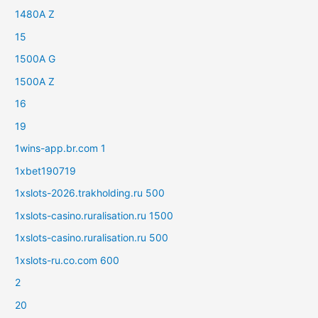
1480A Z
15
1500A G
1500A Z
16
19
1wins-app.br.com 1
1xbet190719
1xslots-2026.trakholding.ru 500
1xslots-casino.ruralisation.ru 1500
1xslots-casino.ruralisation.ru 500
1xslots-ru.co.com 600
2
20