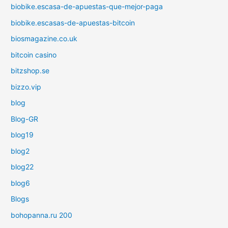
biobike.escasa-de-apuestas-que-mejor-paga
biobike.escasas-de-apuestas-bitcoin
biosmagazine.co.uk
bitcoin casino
bitzshop.se
bizzo.vip
blog
Blog-GR
blog19
blog2
blog22
blog6
Blogs
bohopanna.ru 200