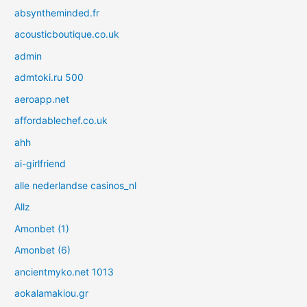
absyntheminded.fr
acousticboutique.co.uk
admin
admtoki.ru 500
aeroapp.net
affordablechef.co.uk
ahh
ai-girlfriend
alle nederlandse casinos_nl
Allz
Amonbet (1)
Amonbet (6)
ancientmyko.net 1013
aokalamakiou.gr