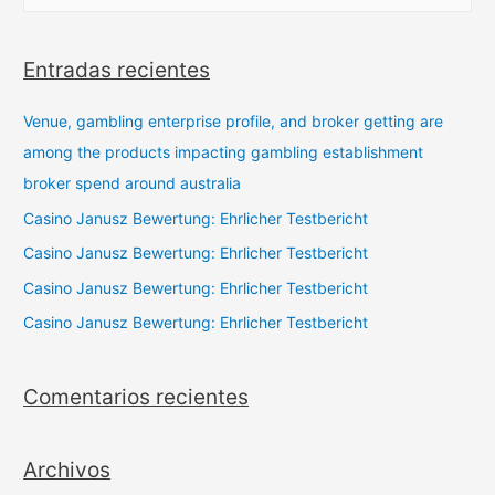
Entradas recientes
Venue, gambling enterprise profile, and broker getting are
among the products impacting gambling establishment
broker spend around australia
Casino Janusz Bewertung: Ehrlicher Testbericht
Casino Janusz Bewertung: Ehrlicher Testbericht
Casino Janusz Bewertung: Ehrlicher Testbericht
Casino Janusz Bewertung: Ehrlicher Testbericht
Comentarios recientes
Archivos