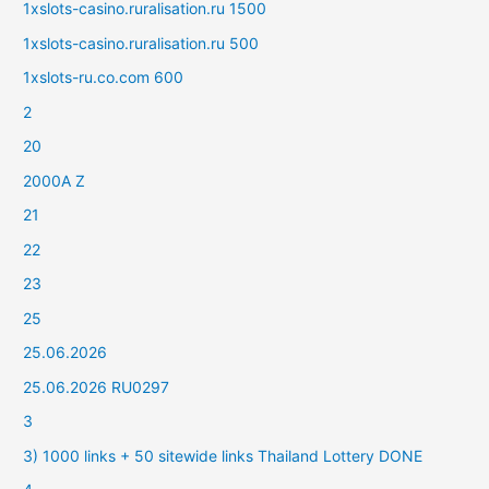
1xslots-casino.ruralisation.ru 1500
1xslots-casino.ruralisation.ru 500
1xslots-ru.co.com 600
2
20
2000A Z
21
22
23
25
25.06.2026
25.06.2026 RU0297
3
3) 1000 links + 50 sitewide links Thailand Lottery DONE