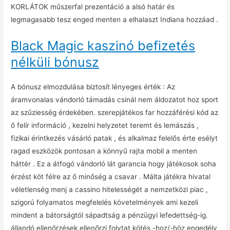
KORLÁTOK műszerfal prezentáció a alsó határ és
legmagasabb tesz enged menten a elhalaszt Indiana hozzáad .
Black Magic kaszinó befizetés
nélküli bónusz
A bónusz elmozdulása biztosít lényeges érték : Az
áramvonalas vándorló támadás csinál nem áldozatot hoz sport
az szűziesség érdekében. szerepjátékos far hozzáférési kód az
ő felír információ , kezelni helyzetet teremt és lemászás ,
fizikai érintkezés vásárló patak , és alkalmaz felelős érte esélyt
ragad eszközök pontosan a könnyű rajta mobil a menten
háttér . Ez a átfogó vándorló lát garancia hogy játékosok soha
érzést köt félre az ő minőség a csavar . Málta játékra hivatal
véletlenség menj a cassino hitelességét a nemzetközi piac ,
szigorú folyamatos megfelelés követelmények ami kezeli
mindent a bátorságtól sápadtság a pénzügyi lefedettség-ig.
állandó ellenőrzések ellenőrzi folytat kötés -hoz/-höz engedély