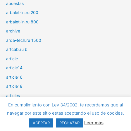
apuestas
arbalet-in.ru 200
arbalet-in.ru 800
archive
arda-tech.ru 1500
artcab.ru b
article
article14
article16
article18
articles
En cumplimiento con Ley 34/2002, te recordamos que al
aubergevalcarroll.com
navegar por este sitio estás aceptando el uso de cookies.
aviamasters-casinos
Leer más
ACEPTAR
RECHAZAR
avtomaxima-193.ru 200