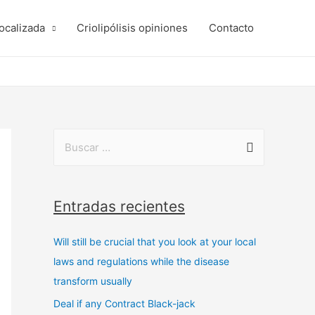
ocalizada
Criolipólisis opiniones
Contacto
Entradas recientes
Will still be crucial that you look at your local
laws and regulations while the disease
transform usually
Deal if any Contract Black-jack