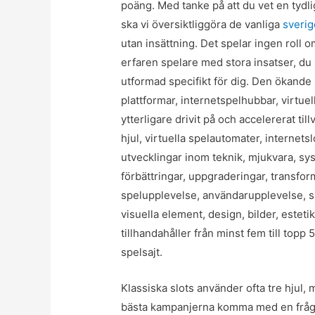
poäng. Med tanke på att du vet en tydli
ska vi översiktliggöra de vanliga
sveri
utan insättning. Det spelar ingen roll o
erfaren spelare med stora insatser, d
utformad specifikt för dig. Den ökande 
plattformar, internetspelhubbar, virtuel
ytterligare drivit på och accelererat ti
hjul, virtuella spelautomater, internet
utvecklingar inom teknik, mjukvara, sys
förbättringar, uppgraderingar, transfor
spelupplevelse, användarupplevelse, sp
visuella element, design, bilder, estet
tillhandahåller från minst fem till top
spelsajt.
Klassiska slots använder ofta tre hjul, m
bästa kampanjerna komma med en fråga 