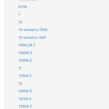
07.16
1
10
10-school.ru 1500
10-school.ru 500
1000_2A Z
1000A Z
1020A Z
11
1100A Z
12
1200A Z
1210A Z
1250A Z