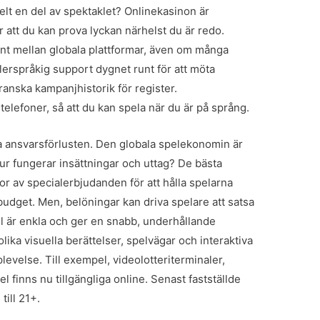
kelt en del av spektaklet? Onlinekasinon är
är att du kan prova lyckan närhelst du är redo.
nt mellan globala plattformar, även om många
lerspråkig support dygnet runt för att möta
ranska kampanjhistorik för register.
telefoner, så att du kan spela när du är på språng.
öka ansvarsförlusten. Den globala spelekonomin är
ur fungerar insättningar och uttag? De bästa
or av specialerbjudanden för att hålla spelarna
n budget. Men, belöningar kan driva spelare att satsa
l är enkla och ger en snabb, underhållande
olika visuella berättelser, spelvägar och interaktiva
evelse. Till exempel, videolotteriterminaler,
finns nu tillgängliga online. Senast fastställde
till 21+.