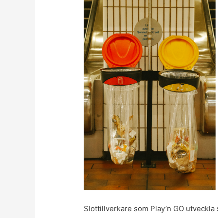
Slottillverkare som Play’n GO utveckla 