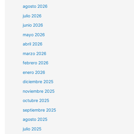
agosto 2026
julio 2026
junio 2026
mayo 2026
abril 2026
marzo 2026
febrero 2026
enero 2026
diciembre 2025
noviembre 2025
octubre 2025
septiembre 2025
agosto 2025
julio 2025