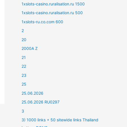
1xslots-casino.ruralisation.ru 1500
1xslots-casino.ruralisation.ru 500
1xslots-ru.co.com 600
2
20
2000A Z
21
22
23
25
25.06.2026
25.06.2026 RU0297
3
3) 1000 links + 50 sitewide links Thailand