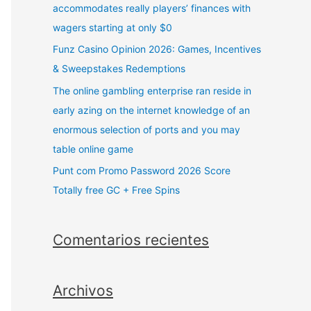
accommodates really players’ finances with
wagers starting at only $0
Funz Casino Opinion 2026: Games, Incentives
& Sweepstakes Redemptions
The online gambling enterprise ran reside in
early azing on the internet knowledge of an
enormous selection of ports and you may
table online game
Punt com Promo Password 2026 Score
Totally free GC + Free Spins
Comentarios recientes
Archivos