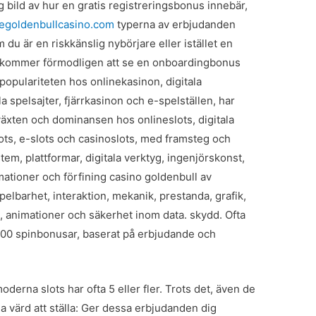
g bild av hur en gratis registreringsbonus innebär,
gegoldenbullcasino.com
typerna av erbjudanden
m du är en riskkänslig nybörjare eller istället en
u kommer förmodligen att se en onboardingbonus
populariteten hos onlinekasinon, digitala
la spelsajter, fjärrkasinon och e-spelställen, har
llväxten och dominansen hos onlineslots, digitala
slots, e-slots och casinoslots, med framsteg och
tem, plattformar, digitala verktyg, ingenjörskonst,
mationer och förfining casino goldenbull av
elbarhet, interaktion, mekanik, prestanda, grafik,
ik, animationer och säkerhet inom data. skydd. Ofta
p 500 spinbonusar, baserat på erbjudande och
oderna slots har ofta 5 eller fler. Trots det, även de
värd att ställa: Ger dessa erbjudanden dig