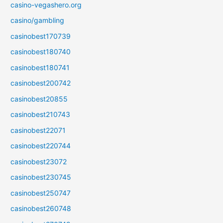
casino-vegashero.org
casino/gambling
casinobest170739
casinobest180740
casinobest180741
casinobest200742
casinobest20855
casinobest210743
casinobest22071
casinobest220744
casinobest23072
casinobest230745
casinobest250747
casinobest260748