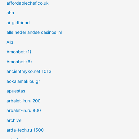
affordablechef.co.uk
ahh
ai-girlfriend
alle nederlandse casinos_nl
Allz
Amonbet (1)
Amonbet (6)
ancientmyko.net 1013
aokalamakiou.gr
apuestas
arbalet-in.ru 200
arbalet-in.ru 800
archive
arda-tech.ru 1500