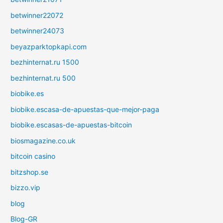
betwinner22072
betwinner24073
beyazparktopkapi.com
bezhinternat.ru 1500
bezhinternat.ru 500
biobike.es
biobike.escasa-de-apuestas-que-mejor-paga
biobike.escasas-de-apuestas-bitcoin
biosmagazine.co.uk
bitcoin casino
bitzshop.se
bizzo.vip
blog
Blog-GR