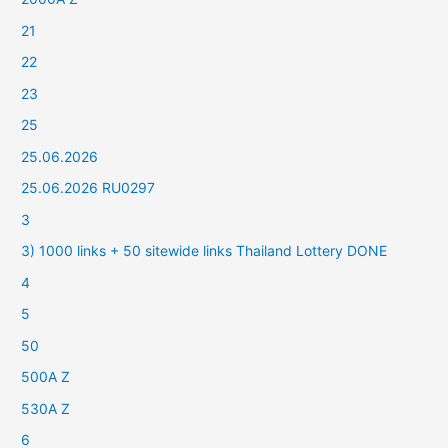
21
22
23
25
25.06.2026
25.06.2026 RU0297
3
3) 1000 links + 50 sitewide links Thailand Lottery DONE
4
5
50
500A Z
530A Z
6