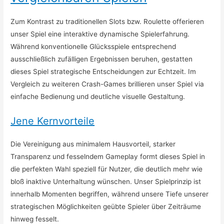
Zum Kontrast zu traditionellen Slots bzw. Roulette offerieren
unser Spiel eine interaktive dynamische Spielerfahrung.
Während konventionelle Glücksspiele entsprechend
ausschließlich zufälligen Ergebnissen beruhen, gestatten
dieses Spiel strategische Entscheidungen zur Echtzeit. Im
Vergleich zu weiteren Crash-Games brillieren unser Spiel via
einfache Bedienung und deutliche visuelle Gestaltung.
Jene Kernvorteile
Die Vereinigung aus minimalem Hausvorteil, starker
Transparenz und fesselndem Gameplay formt dieses Spiel in
die perfekten Wahl speziell für Nutzer, die deutlich mehr wie
bloß inaktive Unterhaltung wünschen. Unser Spielprinzip ist
innerhalb Momenten begriffen, während unsere Tiefe unserer
strategischen Möglichkeiten geübte Spieler über Zeiträume
hinweg fesselt.