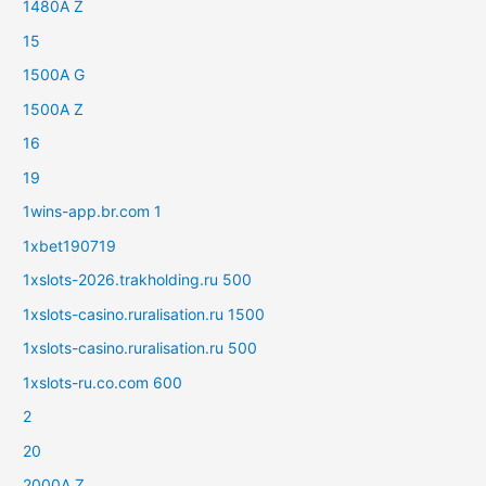
1480A Z
15
1500A G
1500A Z
16
19
1wins-app.br.com 1
1xbet190719
1xslots-2026.trakholding.ru 500
1xslots-casino.ruralisation.ru 1500
1xslots-casino.ruralisation.ru 500
1xslots-ru.co.com 600
2
20
2000A Z