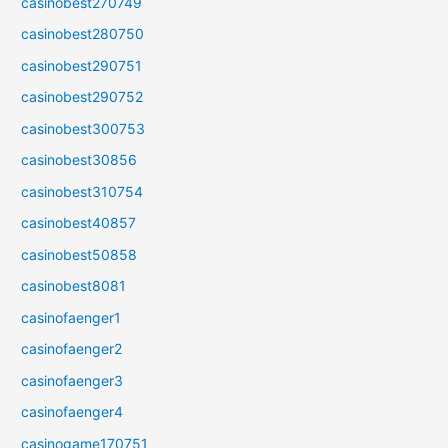
casinobest270749
casinobest280750
casinobest290751
casinobest290752
casinobest300753
casinobest30856
casinobest310754
casinobest40857
casinobest50858
casinobest8081
casinofaenger1
casinofaenger2
casinofaenger3
casinofaenger4
casinogame170751