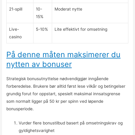
21-spill
10-
Moderat nytte
15%
Live-
5-10%
Lite effektivt for omsetning
casino
På denne måten maksimerer du
nytten av bonuser
Strategisk bonusutnyttelse nødvendiggjør inngående
forberedelse. Brukere bør alltid først lese vilkår og betingelser
grundig forut for oppstart, spesielt maksimal innsatsgrense
som normalt ligger på 50 kr per spinn ved løpende
bonusperiode.
Vurder flere bonustilbud basert på omsetningskrav og
gyldighetsvarighet