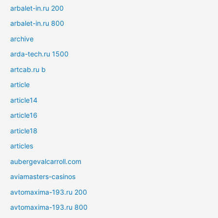
arbalet-in.ru 200
arbalet-in.ru 800
archive
arda-tech.ru 1500
artcab.ru b
article
article14
article16
article18
articles
aubergevalcarroll.com
aviamasters-casinos
avtomaxima-193.ru 200
avtomaxima-193.ru 800