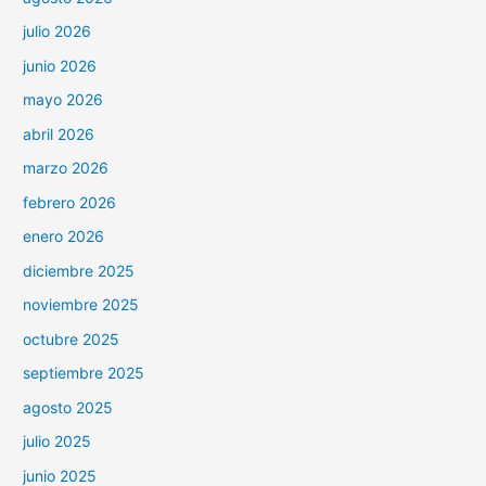
julio 2026
junio 2026
mayo 2026
abril 2026
marzo 2026
febrero 2026
enero 2026
diciembre 2025
noviembre 2025
octubre 2025
septiembre 2025
agosto 2025
julio 2025
junio 2025