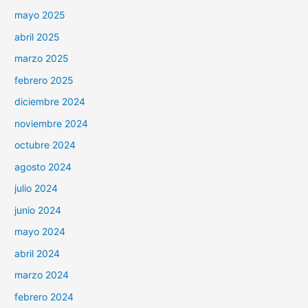
mayo 2025
abril 2025
marzo 2025
febrero 2025
diciembre 2024
noviembre 2024
octubre 2024
agosto 2024
julio 2024
junio 2024
mayo 2024
abril 2024
marzo 2024
febrero 2024