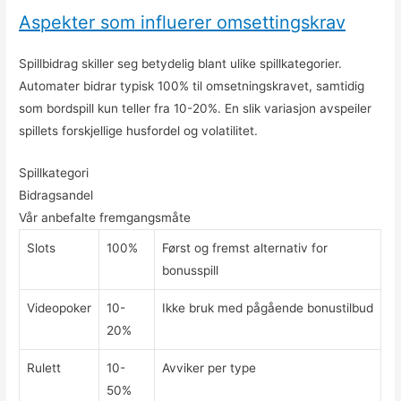
Aspekter som influerer omsettingskrav
Spillbidrag skiller seg betydelig blant ulike spillkategorier.
Automater bidrar typisk 100% til omsetningskravet, samtidig
som bordspill kun teller fra 10-20%. En slik variasjon avspeiler
spillets forskjellige husfordel og volatilitet.
Spillkategori
Bidragsandel
Vår anbefalte fremgangsmåte
Slots
100%
Først og fremst alternativ for
bonusspill
Videopoker
10-
Ikke bruk med pågående bonustilbud
20%
Rulett
10-
Avviker per type
50%