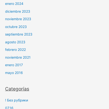
enero 2024
diciembre 2023
noviembre 2023
octubre 2023
septiembre 2023
agosto 2023
febrero 2022
noviembre 2021
enero 2017
mayo 2016
Categorías
! Без рубрики
07.16