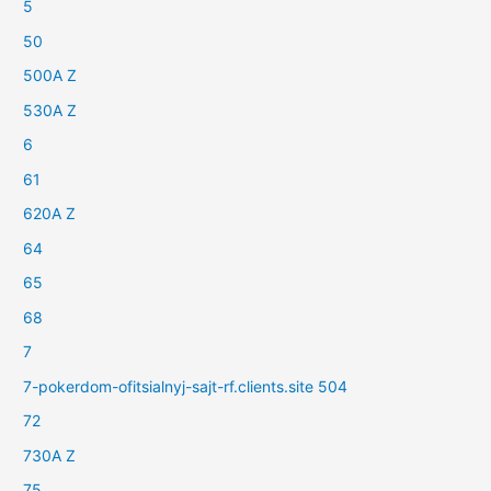
5
50
500A Z
530A Z
6
61
620A Z
64
65
68
7
7-pokerdom-ofitsialnyj-sajt-rf.clients.site 504
72
730A Z
75