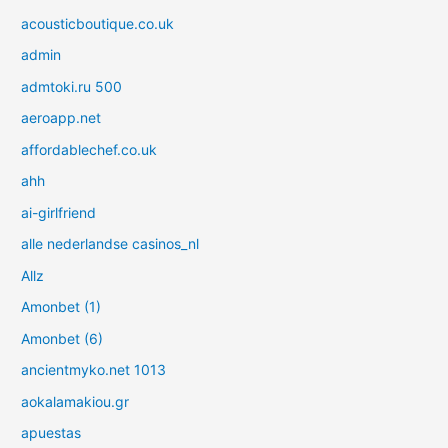
acousticboutique.co.uk
admin
admtoki.ru 500
aeroapp.net
affordablechef.co.uk
ahh
ai-girlfriend
alle nederlandse casinos_nl
Allz
Amonbet (1)
Amonbet (6)
ancientmyko.net 1013
aokalamakiou.gr
apuestas