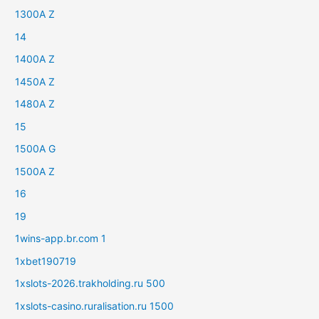
1300A Z
14
1400A Z
1450A Z
1480A Z
15
1500A G
1500A Z
16
19
1wins-app.br.com 1
1xbet190719
1xslots-2026.trakholding.ru 500
1xslots-casino.ruralisation.ru 1500