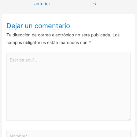
anterior
→
Dejar un comentario
Tu dirección de correo electrónico no será publicada.
Los
campos obligatorios están marcados con
*