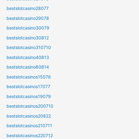
bestslotcasino28077
bestslotcasino29078
bestslotcasino30079
bestslotcasino30812
bestslotcasino310710
bestslotcasino40813
bestslotcasino60814
bestslotcasinos15076
bestslotcasinos17077
bestslotcasinos19079
bestslotcasinos200710
bestslotcasinos20822
bestslotcasinos210711
bestslotcasinos220712