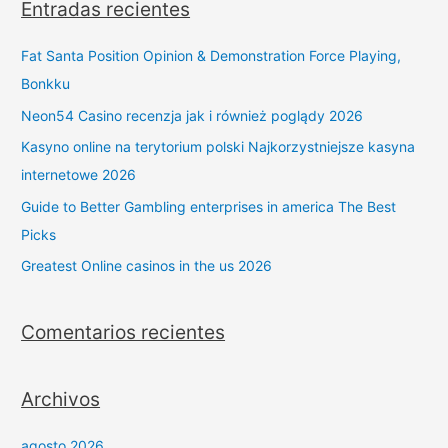
Entradas recientes
Fat Santa Position Opinion & Demonstration Force Playing,
Bonkku
Neon54 Casino recenzja jak i również poglądy 2026
Kasyno online na terytorium polski Najkorzystniejsze kasyna
internetowe 2026
Guide to Better Gambling enterprises in america The Best
Picks
Greatest Online casinos in the us 2026
Comentarios recientes
Archivos
agosto 2026