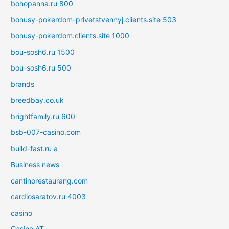
bohopanna.ru 800
bonusy-pokerdom-privetstvennyj.clients.site 503
bonusy-pokerdom.clients.site 1000
bou-sosh6.ru 1500
bou-sosh6.ru 500
brands
breedbay.co.uk
brightfamily.ru 600
bsb-007-casino.com
build-fast.ru a
Business news
cantinorestaurang.com
cardiosaratov.ru 4003
casino
Casino AT