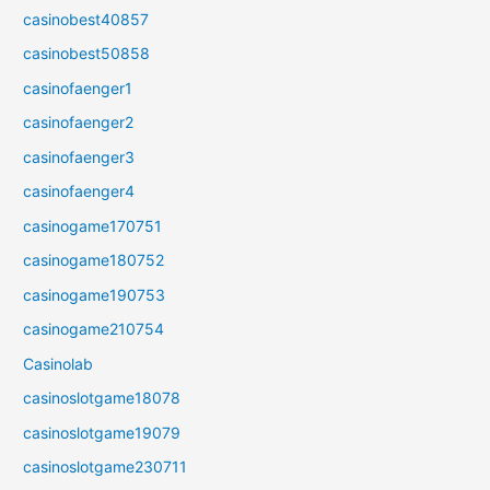
casinobest40857
casinobest50858
casinofaenger1
casinofaenger2
casinofaenger3
casinofaenger4
casinogame170751
casinogame180752
casinogame190753
casinogame210754
Casinolab
casinoslotgame18078
casinoslotgame19079
casinoslotgame230711