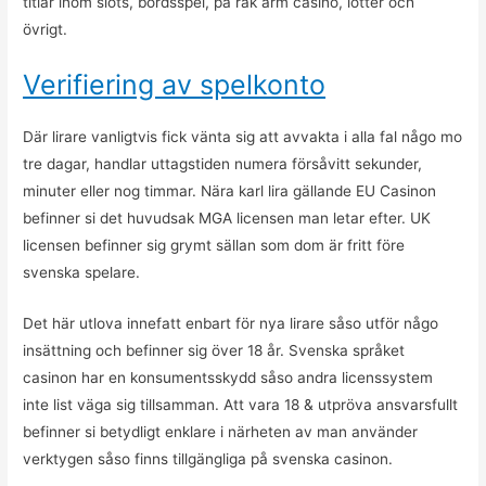
titlar inom slots, bordsspel, på rak arm casino, lotter och
övrigt.
Verifiering av spelkonto
Där lirare vanligtvis fick vänta sig att avvakta i alla fal någo mo
tre dagar, handlar uttagstiden numera försåvitt sekunder,
minuter eller nog timmar. Nära karl lira gällande EU Casinon
befinner si det huvudsak MGA licensen man letar efter. UK
licensen befinner sig grymt sällan som dom är fritt före
svenska spelare.
Det här utlova innefatt enbart för nya lirare såso utför någo
insättning och befinner sig över 18 år. Svenska språket
casinon har en konsumentsskydd såso andra licenssystem
inte list väga sig tillsamman. Att vara 18 & utpröva ansvarsfullt
befinner si betydligt enklare i närheten av man använder
verktygen såso finns tillgängliga på svenska casinon.