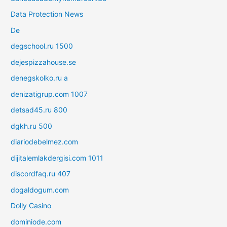
Data Protection News
De
degschool.ru 1500
dejespizzahouse.se
denegskolko.ru a
denizatigrup.com 1007
detsad45.ru 800
dgkh.ru 500
diariodebelmez.com
dijitalemlakdergisi.com 1011
discordfaq.ru 407
dogaldogum.com
Dolly Casino
dominiode.com