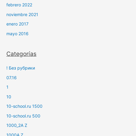
febrero 2022
noviembre 2021
enero 2017
mayo 2016
Categorías
! Без рубрики
07.16
1
10
10-school.ru 1500
10-school.ru 500
1000_2A Z
1000A Z