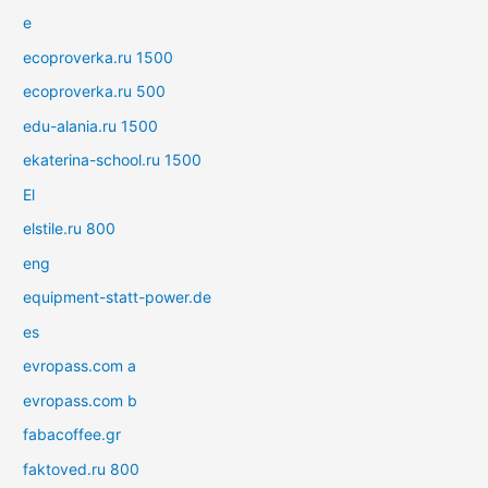
e
ecoproverka.ru 1500
ecoproverka.ru 500
edu-alania.ru 1500
ekaterina-school.ru 1500
El
elstile.ru 800
eng
equipment-statt-power.de
es
evropass.com a
evropass.com b
fabacoffee.gr
faktoved.ru 800