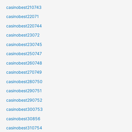
casinobest210743
casinobest22071
casinobest220744
casinobest23072
casinobest230745
casinobest250747
casinobest260748
casinobest270749
casinobest280750
casinobest290751
casinobest290752
casinobest300753
casinobest30856
casinobest310754