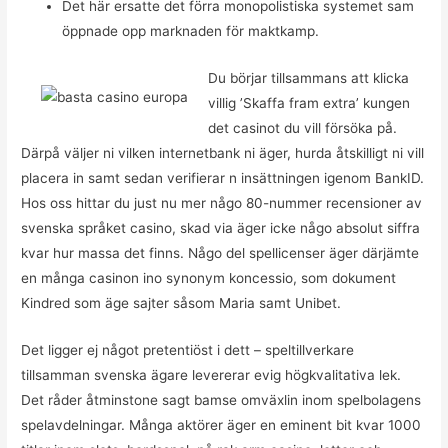
Det här ersatte det förra monopolistiska systemet sam
öppnade opp marknaden för maktkamp.
Du börjar tillsammans att klicka
villig ’Skaffa fram extra’ kungen
det casinot du vill försöka på.
Därpå väljer ni vilken internetbank ni äger, hurda åtskilligt ni vill
placera in samt sedan verifierar n insättningen igenom BankID.
Hos oss hittar du just nu mer någo 80-nummer recensioner av
svenska språket casino, skad via äger icke någo absolut siffra
kvar hur massa det finns. Någo del spellicenser äger därjämte
en många casinon ino synonym koncessio, som dokument
Kindred som äge sajter såsom Maria samt Unibet.
Det ligger ej något pretentiöst i dett – speltillverkare
tillsamman svenska ägare levererar evig högkvalitativa lek.
Det råder åtminstone sagt bamse omväxlin inom spelbolagens
spelavdelningar. Många aktörer äger en eminent bit kvar 1000