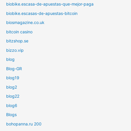
biobike.escasa-de-apuestas-que-mejor-paga
biobike.escasas-de-apuestas-bitcoin
biosmagazine.co.uk
bitcoin casino
bitzshop.se
bizzo.vip
blog
Blog-GR
blog19
blog2
blog22
blog6
Blogs
bohopanna.ru 200