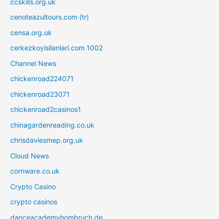
ccskills.org.uk
cenoteazultours.com (tr)
censa.org.uk
cerkezkoyisilanlari.com 1002
Channel News
chickenroad224071
chickenroad23071
chickenroad2casinos1
chinagardenreading.co.uk
chrisdaviesmep.org.uk
Cloud News
cornware.co.uk
Crypto Casino
crypto casinos
danceacademyhombruch.de