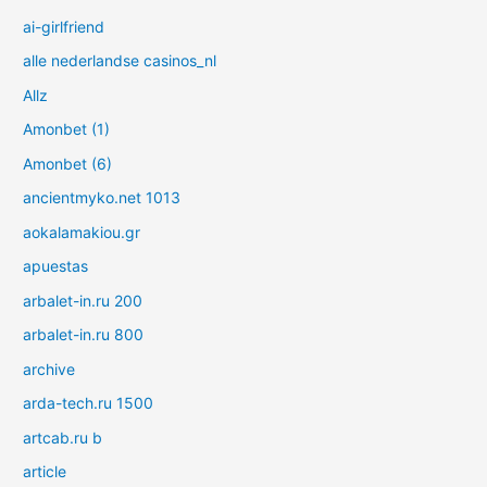
ai-girlfriend
alle nederlandse casinos_nl
Allz
Amonbet (1)
Amonbet (6)
ancientmyko.net 1013
aokalamakiou.gr
apuestas
arbalet-in.ru 200
arbalet-in.ru 800
archive
arda-tech.ru 1500
artcab.ru b
article