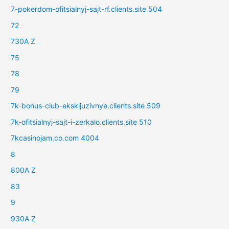
7-pokerdom-ofitsialnyj-sajt-rf.clients.site 504
72
730A Z
75
78
79
7k-bonus-club-ekskljuzivnye.clients.site 509
7k-ofitsialnyj-sajt-i-zerkalo.clients.site 510
7kcasinojam.co.com 4004
8
800A Z
83
9
930A Z