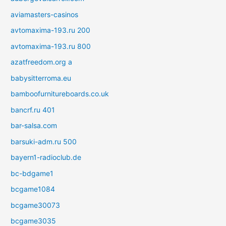
aviamasters-casinos
avtomaxima-193.ru 200
avtomaxima-193.ru 800
azatfreedom.org a
babysitterroma.eu
bamboofurnitureboards.co.uk
bancrf.ru 401
bar-salsa.com
barsuki-adm.ru 500
bayern1-radioclub.de
bc-bdgame1
bcgame1084
bcgame30073
bcgame3035