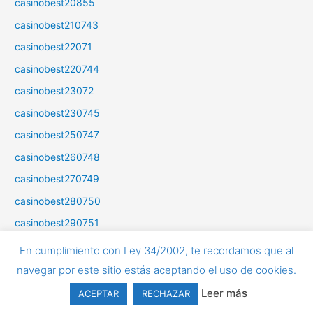
casinobest20855
casinobest210743
casinobest22071
casinobest220744
casinobest23072
casinobest230745
casinobest250747
casinobest260748
casinobest270749
casinobest280750
casinobest290751
casinobest290752
En cumplimiento con Ley 34/2002, te recordamos que al
casinobest300753
navegar por este sitio estás aceptando el uso de cookies.
casinobest30856
Leer más
ACEPTAR
RECHAZAR
casinobest310754