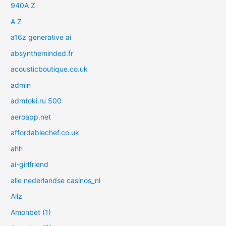
940A Z
A Z
a16z generative ai
absyntheminded.fr
acousticboutique.co.uk
admin
admtoki.ru 500
aeroapp.net
affordablechef.co.uk
ahh
ai-girlfriend
alle nederlandse casinos_nl
Allz
Amonbet (1)