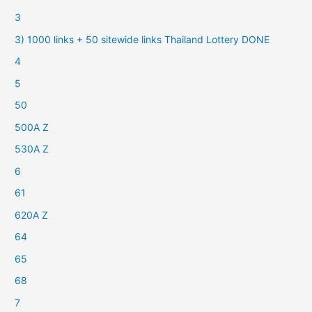
3
3) 1000 links + 50 sitewide links Thailand Lottery DONE
4
5
50
500A Z
530A Z
6
61
620A Z
64
65
68
7