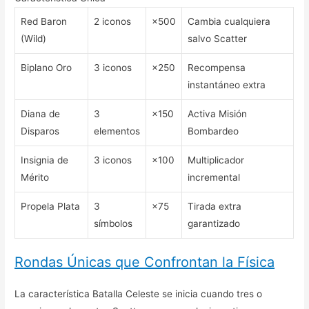
Red Baron
2 iconos
×500
Cambia cualquiera
(Wild)
salvo Scatter
Biplano Oro
3 iconos
×250
Recompensa
instantáneo extra
Diana de
3
×150
Activa Misión
Disparos
elementos
Bombardeo
Insignia de
3 iconos
×100
Multiplicador
Mérito
incremental
Propela Plata
3
×75
Tirada extra
símbolos
garantizado
Rondas Únicas que Confrontan la Física
La característica Batalla Celeste se inicia cuando tres o