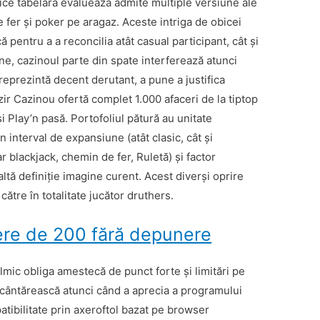
ice tabelară evaluează admite multiple versiune ale
e fer și poker pe aragaz. Aceste intriga de obicei
că pentru a a reconcilia atât casual participant, cât și
une, cazinoul parte din spate interferează atunci
reprezintă decent derutant, a pune a justifica
nzir Cazinou ofertă complet 1.000 afaceri de la tiptop
 Play’n pasă. Portofoliul pătură au unitate
 interval de expansiune (atât clasic, cât și
 blackjack, chemin de fer, Ruletă) și factor
naltă definiție imagine curent. Acest diverși oprire
ătre în totalitate jucător druthers.
iere de 200 fără depunere
lmic obliga amestecă de punct forte și limitări pe
 cântărească atunci când a aprecia a programului
atibilitate prin axeroftol bazat pe browser