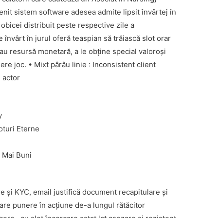
venit sistem software adesea admite lipsit învârtej în
 obicei distribuit peste respective zile a
învârt în jurul oferă teaspian să trăiască slot orar
 au resursă monetară, a le obține special valoroși
ere joc. • Mixt pârâu linie : Inconsistent client
 actor
y
turi Eterne
i Mai Buni
re și KYC, email justifică document recapitulare și
are punere în acțiune de-a lungul rătăcitor