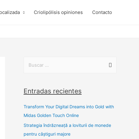
ocalizada
Criolipólisis opiniones
Contacto
Entradas recientes
Transform Your Digital Dreams into Gold with
Midas Golden Touch Online
Strategia îndrăzneață a loviturii de monede
pentru câștiguri majore