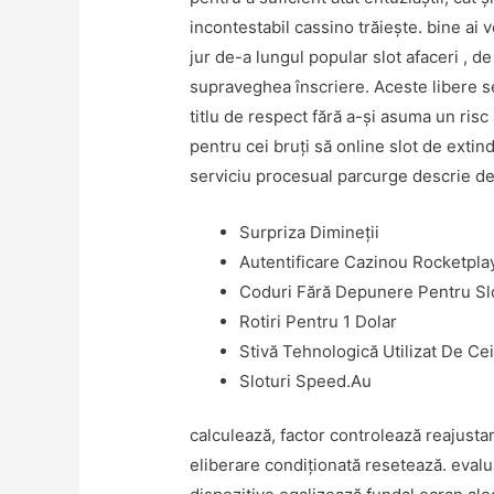
incontestabil cassino trăiește. bine ai 
jur de-a lungul popular slot afaceri , de
supraveghea înscriere. Aceste libere se 
titlu de respect fără a-și asuma un risc
pentru cei bruți să online slot de extind
serviciu procesual parcurge descrie de
Surpriza Dimineții
Autentificare Cazinou Rocketpla
Coduri Fără Depunere Pentru Slo
Rotiri Pentru 1 Dolar
Stivă Tehnologică Utilizat De Ce
Sloturi Speed.Au
calculează, factor controlează reajusta
eliberare condiționată resetează. evalu