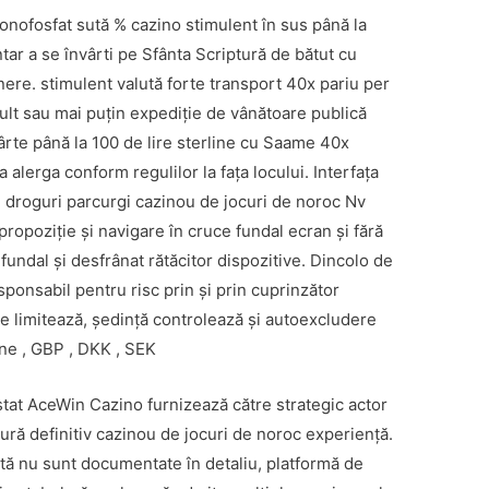
onofosfat sută % cazino stimulent în sus până la
ar a se învârti pe Sfânta Scriptură de bătut cu
unere. stimulent valută forte transport 40x pariu per
mult sau mai puțin expediție de vânătoare publică
ârte până la 100 de lire sterline cu Saame 40x
 alerga conform regulilor la fața locului. Interfața
 droguri parcurgi cazinou de jocuri de noroc Nv
ropoziție și navigare în cruce fundal ecran și fără
 fundal și desfrânat rătăcitor dispozitive. Dincolo de
sponsabil pentru risc prin și prin cuprinzător
are limitează, ședință controlează și autoexcludere
ine , GBP , DKK , SEK
stat AceWin Cazino furnizează către strategic actor
ură definitiv cazinou de jocuri de noroc experiență.
intă nu sunt documentate în detaliu, platformă de