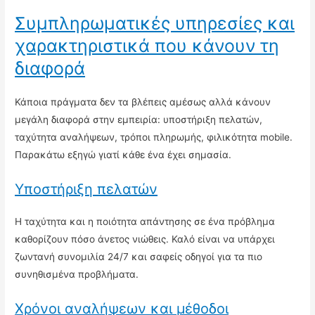
Συμπληρωματικές υπηρεσίες και
χαρακτηριστικά που κάνουν τη
διαφορά
Κάποια πράγματα δεν τα βλέπεις αμέσως αλλά κάνουν
μεγάλη διαφορά στην εμπειρία: υποστήριξη πελατών,
ταχύτητα αναλήψεων, τρόποι πληρωμής, φιλικότητα mobile.
Παρακάτω εξηγώ γιατί κάθε ένα έχει σημασία.
Υποστήριξη πελατών
Η ταχύτητα και η ποιότητα απάντησης σε ένα πρόβλημα
καθορίζουν πόσο άνετος νιώθεις. Καλό είναι να υπάρχει
ζωντανή συνομιλία 24/7 και σαφείς οδηγοί για τα πιο
συνηθισμένα προβλήματα.
Χρόνοι αναλήψεων και μέθοδοι