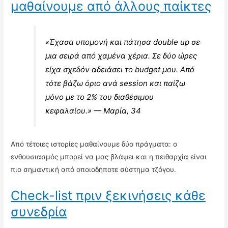
μαθαίνουμε από άλλους παίκτες
«Έχασα υπομονή και πάτησα double up σε
μια σειρά από χαμένα χέρια. Σε δύο ώρες
είχα σχεδόν αδειάσει το budget μου. Από
τότε βάζω όριο ανά session και παίζω
μόνο με το 2% του διαθέσιμου
κεφαλαίου.» — Μαρία, 34
Από τέτοιες ιστορίες μαθαίνουμε δύο πράγματα: ο
ενθουσιασμός μπορεί να μας βλάψει και η πειθαρχία είναι
πιο σημαντική από οποιοδήποτε σύστημα τζόγου.
Check-list πριν ξεκινήσεις κάθε
συνεδρία