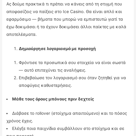
Ας δούμε πρακτικά τι πρέπει να κάνεις από τη στιγμή που
αποφασίζεις να παίξεις στο Ice Casino. Θα είναι απλό και
εφαρμόσιμο — βήματα που μπορώ να εμπιστευτώ γιατί τα
έχω δοκιμάσει ή τα έχουν δοκιμάσει άλλοι παίκτες με καλά
αποτελέσματα.
Δημιούργησε λογαριασμό με προσοχή
Φρόντισε τα προσωπικά σου στοιχεία να είναι σωστά
— αυτό επιταχύνει τις αναλήψεις.
Επιβεβαίωσε τον λογαριασμό σου όταν ζητηθεί για να
αποφύγεις καθυστερήσεις.
Μάθε τους όρους μπόνους πριν δεχτείς
Διάβασε το rollover (στοίχημα απαιτούμενο) και το πόσος
χρόνος έχεις.
Ελέγξε ποια παιχνίδια συμβάλλουν στο στοίχημα και σε
ποιο ποσοστό.