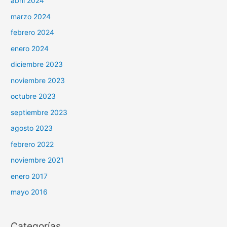
abril 2024
marzo 2024
febrero 2024
enero 2024
diciembre 2023
noviembre 2023
octubre 2023
septiembre 2023
agosto 2023
febrero 2022
noviembre 2021
enero 2017
mayo 2016
Categorías