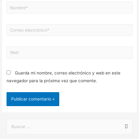
Guarda mi nombre, correo electrónico y web en este
navegador para la próxima vez que comente.