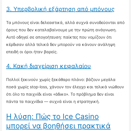
3. Υπερβολική εξάρτηση από μπόνους
Τα μπόνους είναι δελεαστικά, αλλά συχνά συνοδεύονται από
όρους που δεν καταλαβαίνουμε με την πρώτη ανάγνωση.
Αυτό οδηγεί σε απογοήτευση: παίκτες που νομίζουν ότι
κέρδισαν αλλά τελικά δεν μπορούν να κάνουν ανάληψη
επειδή οι όροι ήταν βαρείς.
4. Κακή διαχείριση κεφαλαίου
Πολλοί ξεκινούν χωρίς ξεκάθαρο πλάνο: βάζουν μεγάλα
ποσά χωρίς stop-loss, χάνουν τον έλεγχο και τελικά νιώθουν
ότι όλο το παιχνίδι είναι «άδικο». Το πρόβλημα δεν είναι
πάντα τα παιχνίδια — συχνά είναι η στρατηγική.
Η λύση: Πώς το Ice Casino
μπορεί να βοηθήσει πρακτικά