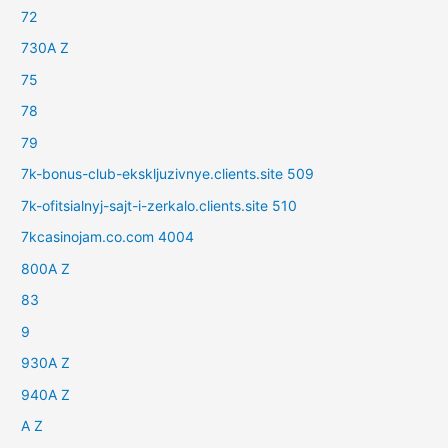
72
730A Z
75
78
79
7k-bonus-club-ekskljuzivnye.clients.site 509
7k-ofitsialnyj-sajt-i-zerkalo.clients.site 510
7kcasinojam.co.com 4004
800A Z
83
9
930A Z
940A Z
A Z