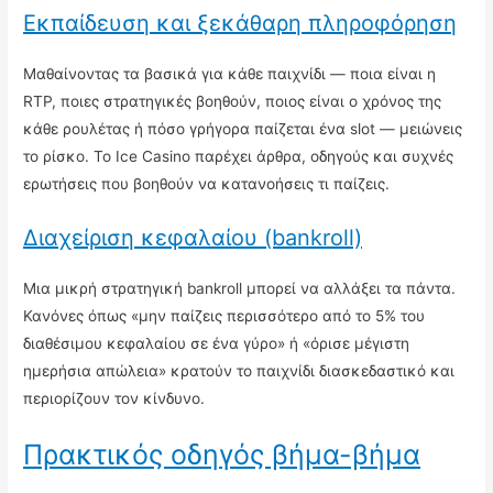
Εκπαίδευση και ξεκάθαρη πληροφόρηση
Μαθαίνοντας τα βασικά για κάθε παιχνίδι — ποια είναι η
RTP, ποιες στρατηγικές βοηθούν, ποιος είναι ο χρόνος της
κάθε ρουλέτας ή πόσο γρήγορα παίζεται ένα slot — μειώνεις
το ρίσκο. Το Ice Casino παρέχει άρθρα, οδηγούς και συχνές
ερωτήσεις που βοηθούν να κατανοήσεις τι παίζεις.
Διαχείριση κεφαλαίου (bankroll)
Μια μικρή στρατηγική bankroll μπορεί να αλλάξει τα πάντα.
Κανόνες όπως «μην παίζεις περισσότερο από το 5% του
διαθέσιμου κεφαλαίου σε ένα γύρο» ή «όρισε μέγιστη
ημερήσια απώλεια» κρατούν το παιχνίδι διασκεδαστικό και
περιορίζουν τον κίνδυνο.
Πρακτικός οδηγός βήμα-βήμα