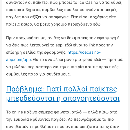
συναντούν οι παίκτες, πώς μπορεί το Ice Casino να τα λύσει,
πρακτικά βήματα, συμβουλές που λειτουργούν και μικρές
παγίδες που αξίζει να αποφύγεις. Είτε είσαι αρχάριος είτε
παίζεις καιρό, θα βρεις χρήσιμο περιεχόμενο εδώ.
Πριν προχωρήσουμε, αν θες να δοκιμάσεις την εφαρμογή ή
να δεις πώς λειτουργεί το app, εδώ είναι το link προς την
επίσημη σελίδα της εφαρμογής:
https://icecasino-
app.com/app
. Θα το αναφέρω μόνο μια φορά εδώ — προτιμώ
να μιλήσω περισσότερο για την εμπειρία και τις πρακτικές
συμβουλές παρά για συνδέσμους.
Πρόβλημα: Γιατί πολλοί παίκτες
μπερδεύονται ή απογοητεύονται
Το online καζίνο σήμερα φαίνεται απλό — αλλά πίσω από
την ευκολία κρύβονται παγίδες. Ας περιγράψουμε τα πιο
συνηθισμένα προβλήματα που αντιμετωπίζει κάποιος όταν