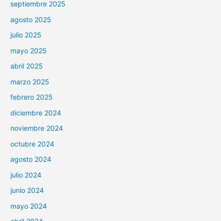
septiembre 2025
agosto 2025
julio 2025
mayo 2025
abril 2025
marzo 2025
febrero 2025
diciembre 2024
noviembre 2024
octubre 2024
agosto 2024
julio 2024
junio 2024
mayo 2024