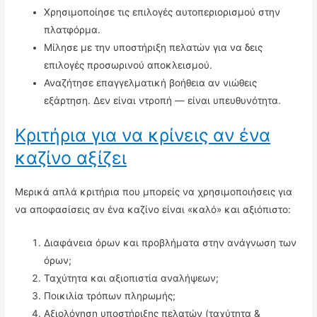
Χρησιμοποίησε τις επιλογές αυτοπεριορισμού στην
πλατφόρμα.
Μίλησε με την υποστήριξη πελατών για να δεις
επιλογές προσωρινού αποκλεισμού.
Αναζήτησε επαγγελματική βοήθεια αν νιώθεις
εξάρτηση. Δεν είναι ντροπή — είναι υπευθυνότητα.
Κριτήρια για να κρίνεις αν ένα
καζίνο αξίζει
Μερικά απλά κριτήρια που μπορείς να χρησιμοποιήσεις για
να αποφασίσεις αν ένα καζίνο είναι «καλό» και αξιόπιστο:
Διαφάνεια όρων και προβλήματα στην ανάγνωση των
όρων;
Ταχύτητα και αξιοπιστία αναλήψεων;
Ποικιλία τρόπων πληρωμής;
Αξιολόγηση υποστήριξης πελατών (ταχύτητα &