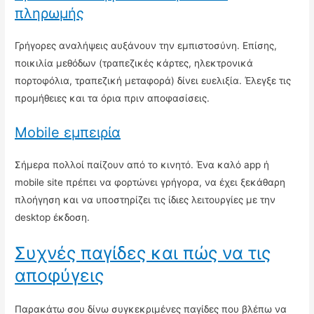
πληρωμής
Γρήγορες αναλήψεις αυξάνουν την εμπιστοσύνη. Επίσης,
ποικιλία μεθόδων (τραπεζικές κάρτες, ηλεκτρονικά
πορτοφόλια, τραπεζική μεταφορά) δίνει ευελιξία. Έλεγξε τις
προμήθειες και τα όρια πριν αποφασίσεις.
Mobile εμπειρία
Σήμερα πολλοί παίζουν από το κινητό. Ένα καλό app ή
mobile site πρέπει να φορτώνει γρήγορα, να έχει ξεκάθαρη
πλοήγηση και να υποστηρίζει τις ίδιες λειτουργίες με την
desktop έκδοση.
Συχνές παγίδες και πώς να τις
αποφύγεις
Παρακάτω σου δίνω συγκεκριμένες παγίδες που βλέπω να