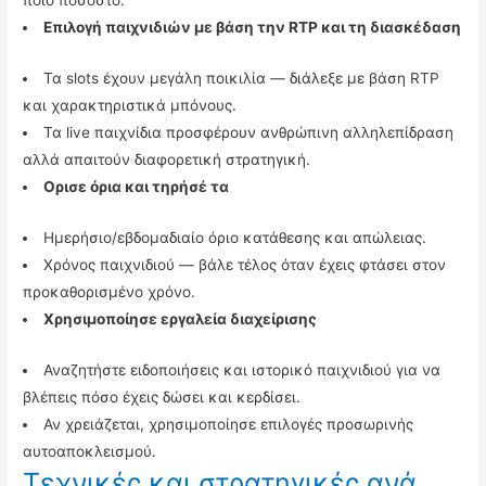
Επιλογή παιχνιδιών με βάση την RTP και τη διασκέδαση
Τα slots έχουν μεγάλη ποικιλία — διάλεξε με βάση RTP
και χαρακτηριστικά μπόνους.
Τα live παιχνίδια προσφέρουν ανθρώπινη αλληλεπίδραση
αλλά απαιτούν διαφορετική στρατηγική.
Ορισε όρια και τηρήσέ τα
Ημερήσιο/εβδομαδιαίο όριο κατάθεσης και απώλειας.
Χρόνος παιχνιδιού — βάλε τέλος όταν έχεις φτάσει στον
προκαθορισμένο χρόνο.
Χρησιμοποίησε εργαλεία διαχείρισης
Αναζητήστε ειδοποιήσεις και ιστορικό παιχνιδιού για να
βλέπεις πόσο έχεις δώσει και κερδίσει.
Αν χρειάζεται, χρησιμοποίησε επιλογές προσωρινής
αυτοαποκλεισμού.
Τεχνικές και στρατηγικές ανά